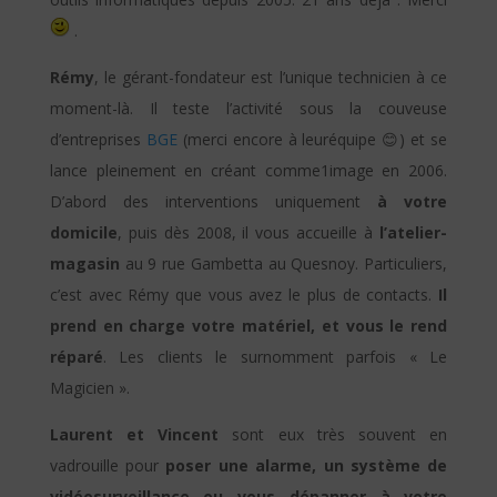
.
Rémy
, le gérant-fondateur est l’unique technicien à ce
moment-là. Il teste l’activité sous la couveuse
d’entreprises
BGE
(merci encore à leuréquipe 😊) et se
lance pleinement en créant comme1image en 2006.
D’abord des interventions uniquement
à votre
domicile
, puis dès 2008, il vous accueille à
l’atelier-
magasin
au 9 rue Gambetta au Quesnoy. Particuliers,
c’est avec Rémy que vous avez le plus de contacts.
Il
prend en charge votre matériel, et vous le rend
réparé
. Les clients le surnomment parfois « Le
Magicien ».
Laurent et Vincent
sont eux très souvent en
vadrouille pour
poser une alarme, un système de
vidéosurveillance ou vous dépanner à votre