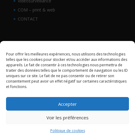
Vidéosurveillance
COM – print & web
CONTACT
C.G.V.
Pour offrir les meilleures expériences, nous utilisons des technologies
Politique de cookies (UE)
telles que les cookies pour stocker et/ou accéder aux informations des
appareils. Le fait de consentir à ces technologies nous permettra de
traiter des données telles que le comportement de navigation ou les ID
uniques sur ce site. Le fait de ne pas consentir ou de retirer son
consentement peut avoir un effet négatif sur certaines caractéristiques
et fonctions.
Accepter
Voir les préférences
Fièrement réalisé par nous-même :-)
comme1image
© 2006-2025
Politique de cookies