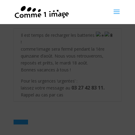
Il est temps de recharger les batteries
!
comme1image sera fermé pendant la 1ère
quinzaine d’août. Nous vous retrouverons,
reposés et prêts, le mardi 18 août.
Bonnes vacances à tous !
Pour les urgences ‘urgentes’ :
03 27 42 83 11.
laissez votre message au
Rappel au cas par cas