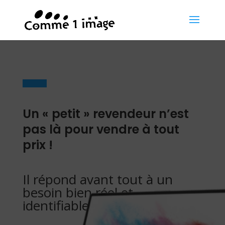
Un « petit » revendeur n’est
pas là pour vendre à tout
prix !
Il répond avant tout à un
besoin bien réel et
identifiable.